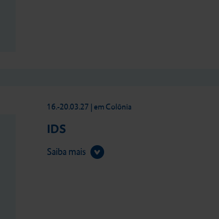
16.-20.03.27
| em Colônia
IDS
Saiba mais