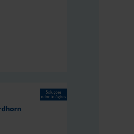
Soluções
odontológicas
rdhorn