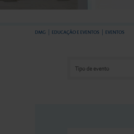
Terapia de restauração
direta
DMG
EDUCAÇÃO E EVENTOS
EVENTOS
Moldagem
Tipo de evento
Tipo de evento
Próteses temporárias
Próteses permanentes