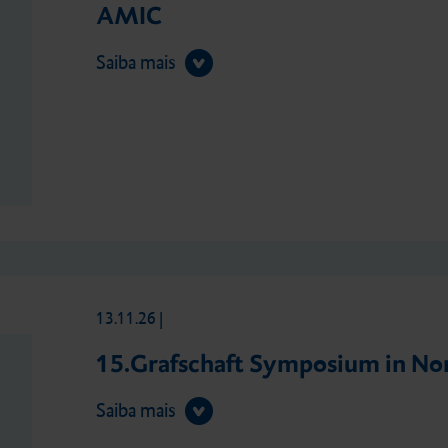
AMIC
Saiba mais
13.11.26
|
15.Grafschaft Symposium in No
Saiba mais