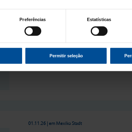
Preferências
Estatísticas
02.-03.10.26
|
Dental Berlin 2026
Saiba mais
Permitir seleção
Per
01.11.26
| em Mexiko Stadt